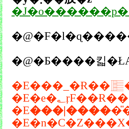
�J�o������p
�@�Ƃ����킯�Ł
�E���_�Ɍ��𓊂
�E
���|����
�
�E�n�C�Z���X