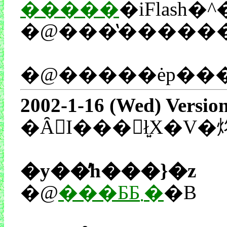
�����
�iFlash�
�@���̔�����
2002-1-16 (Wed) Versio
�y��̓h���}�z
�@
���ƂƂ܂�
�B