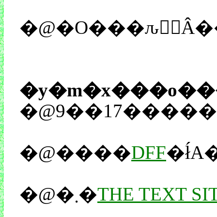
�y�m�x���o��
�@9��17����
�@����
DFF
�@�܂�
THE TEXT SI