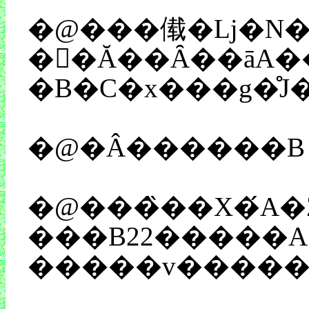
�@���傤�ǈ�N�
�󂳂�Ă��Ȃ��āA�����ꗈ��u�[���̓�����
�B�C�x���g�̊J
�@�Â������B
�@���̏��X�́A
���B22�����A
�����v�����