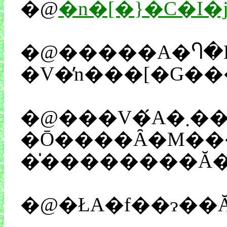
�@
�n�[�}�C�I�j
�@�����A�Ⴄ�B�
�Ō����Ȃ�M���Z�[�t�B��ŁA��{�؂̒ʂ����V�i���I�����������A�Â��ƌ�