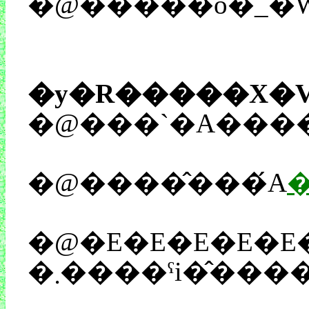
�@�����ō�_�
�y�R�����X�V
�@����̂���́A
�@�E�E�E�E�E