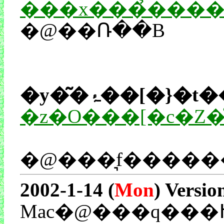
���x���̉���
�@��Ռ��B
�y�͂�ۂ��[�}�
�z�O���[�c�Z�
2002-1-14 (
Mon
) Versio