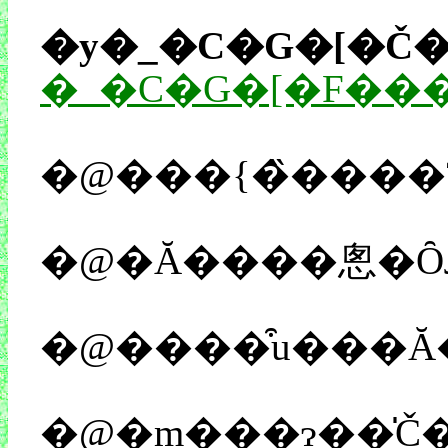
�y�_�C�G�[�Č
�_�C�G�[�F��
�@���{�̏����
�@�Ă����悤�ȎЉ�
�@����͒u���Ă
�@�m���ɂ��̍Č��āA�]���̃_�