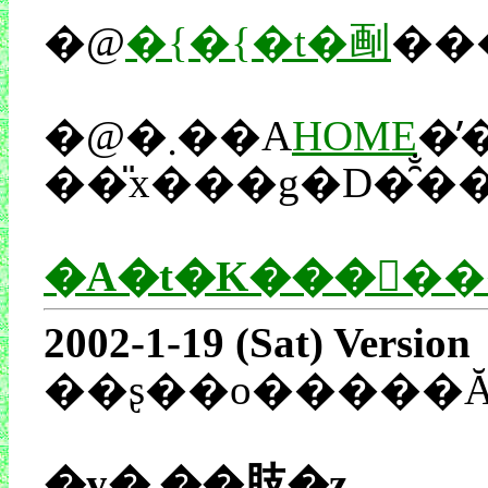
�@
�{�{�t�㓰
�@�܂��A
HOME
�̓��
�A�t�K����
2002-1-19 (Sat) Version
�y�܂��肢�z