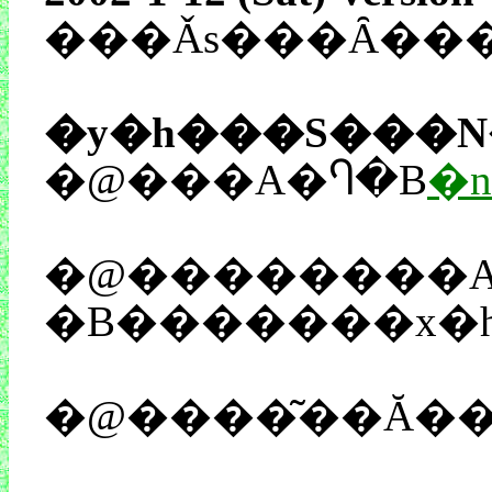
���Ǎs���Ȃ��
�y�h���S���N
�@���A�Ⴄ�B
�n
�@��������A��l���i�Ɩڂ����j3�l�p�[�e�B�[�̖`�������Ȃ�āA�}�W�Ńh���N�G�Q��f�i�Ƃ����܂����ˁB�������n���[�����[���V�A�̉��q�A�����
�B�������x�h
�@����͂��Ă���