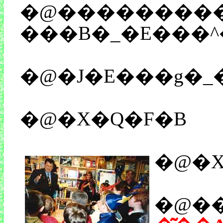
�@���������z����B���V���50�ԑキ�炢���������ȁB��
���B�_�E���^
�@�J�E���g�_
�@�X�Q�F�B