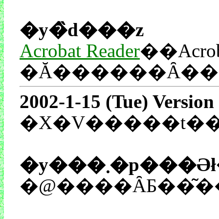
�y�̏d���z
Acrobat Reader
��Acr
�Ă������Ȃ��˂
2002-1-15 (Tue) Version
�X�V�����t�
�y���܂�p��