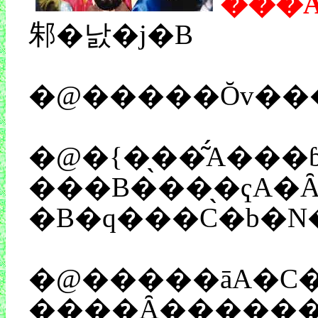
�͂��
邾�낤�j�B
�@�����Ŏv���
���B���̖�ҁA�Ȃ�ł����̗��w���Ă����F�l���畷�����Ƃ
�@�����āA�C�x���g�B���{��0���X�^�[
����Ȃ�������