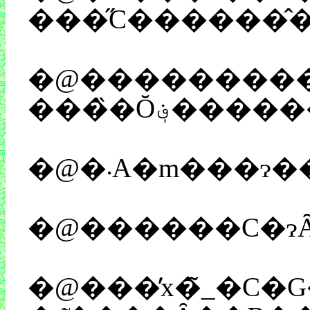
�@���������
�@������C�ɂȂ
�@���̓x�̃_�C�G