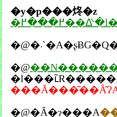
�y�p���炵�z
�߂���߂�
�@�܁`�A�ʂ
�@
��N�����
�@�Ȃ�ɂ���A
�