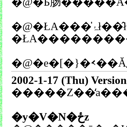
�@�Ƃ肠�����A
�@�
�ŁA��������
�@�e�[�}�𑗂��
2002-1-17 (Thu) Version
�����Z��̒a��
�y�V�N�ځz