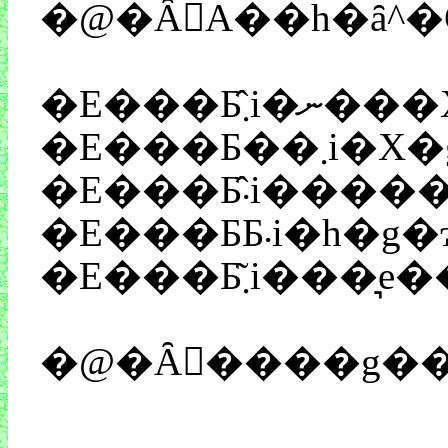
�E���Ƃ̂
�E���Ƃ�
�E���Ƃ̂܁i�
�E���ƂƂ܁
�E���Ƃ͂܂i���
�@�Ȃ񂩂����g�