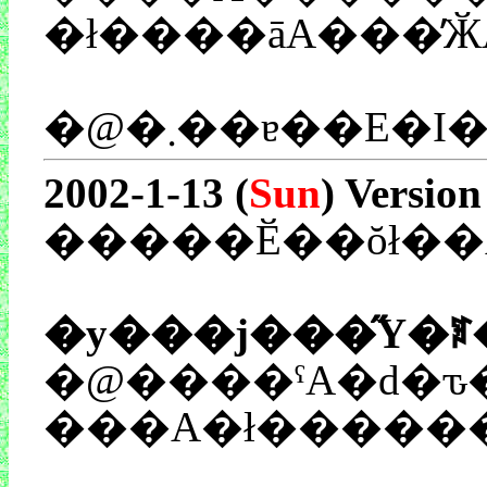
2002-1-13 (
Sun
) Version
�����Ӗ��ŏł��
�y���j���̋Y�ꌾ
�@����ˁA�d�ԏ���Ă���ł��B���B�������畔���̎����ɍ
���A�ł�������