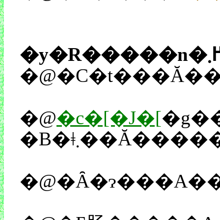
�@
�c�[�J�[
�g�
�B�ǂ܂��Ă�
�@�Ȃ�ɂ���A��
��