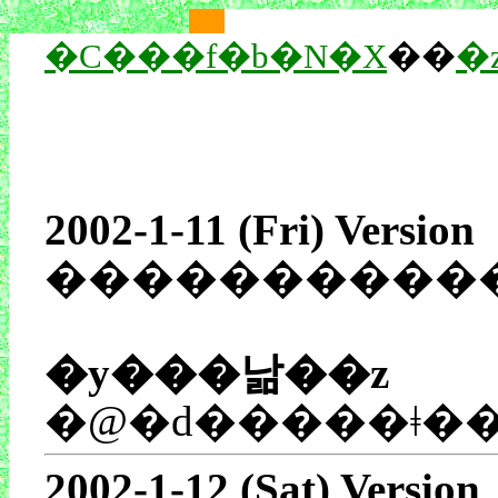
��
��
�C���f�b�N�X
��
�
2002-1-11 (Fri) Version
����������
�y���낢��z
2002-1-12 (Sat) Version