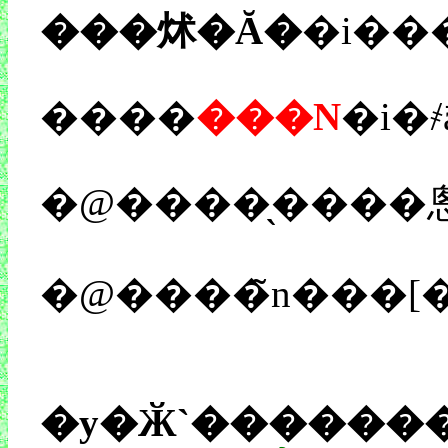
���炢�Ă�
�i��
����
���N
�i�҂
�y�Ӂ`�������