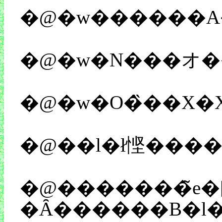
�@�w�O�̏��X�
�@�������̃e�[�