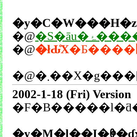
�y�C�W���H�z
�@
�S�āu
�@
�łԂ̊X
�@�܂��X�g�
2002-1-18 (Fri) Version
�F�B�����l�
�y�M�l��I�ꏏ�