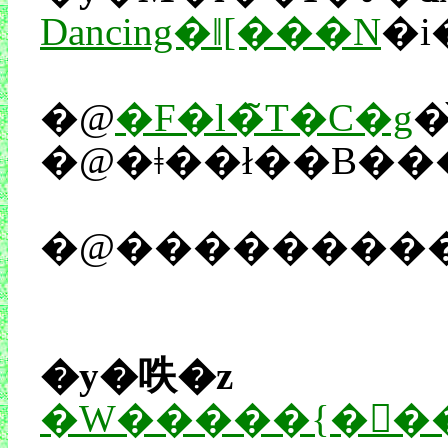
Dancing�ǁ[���N
�i
�@
�F�l�̃T�C�g
�
�@�ǂ��ł��B��
�@���������̂
�y�呹�z
�W�����{�󂭂�