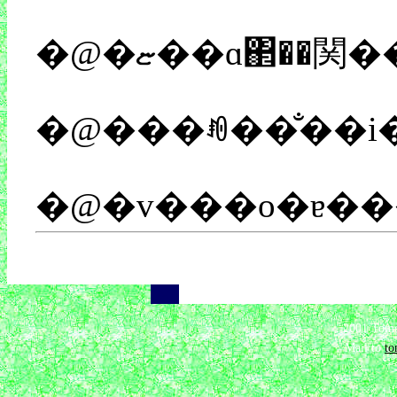
�@���ꂼ��̐��
��
��
2001 Tomo
Mail to
t