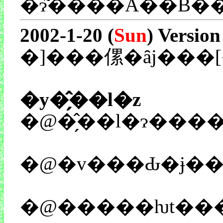
2002-1-20 (
Sun
) Version
�]���傫�ȃj���
�y�̗̂��l�z
�@�̗̂��l�ɂ��
�@�v���Ԃ�ɉ��