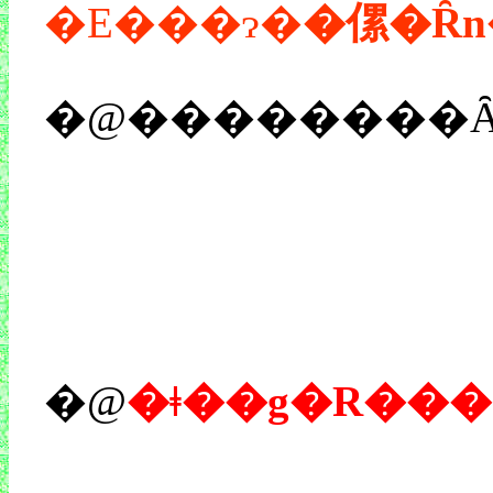
�E���ɂ�
�傫�Ȓ
�@��������Ȃ
�@
�ǂ��g�R��