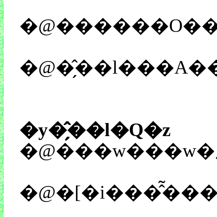
�@������O��
�@�̗̂��l���A
�y�̗̂��l�Q�z