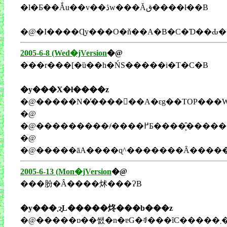
�l�Ƃ��Ắu��v��ڎw���Ăق����ł��B
�@�I����Ɋy���O�ň��A�B�C�Ɗ��Ԃ��I
2005-6-8 (Wed�jVersion
�@
���r���[�ȕ��h�ŃS�����i�T�C�B
�y���X�ł����z
�@
�@
�@�����āA����ɋ^�������Ȃ�����
2005-6-13 (Mon�jVersion
�@
���肦�Ȃ����炢���ɁB
�y���܂ɂ͍L�����炵���b���z