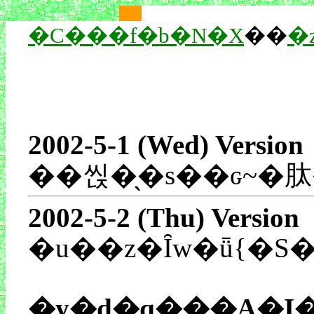
��
��
�C���f�b�N�X
��
�
2002-5-1 (Wed) Version
��씭�̖�s��ԍ~�肽
2002-5-2 (Thu) Version
�u��z�Ȋw�ǖ{�S
�y�d�q���A�I�