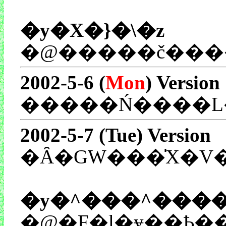
�y�X�}�\�z
2002-5-6 (
Mon
) Version
�����Ń����L
2002-5-7 (Tue) Version
�Ȃ�GW���̍X�V
�y�^���^���
�@�F�l�ɏ��Ҍ��
��