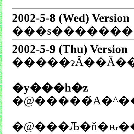
2002-5-8 (Wed) Version
2002-5-9 (Thu) Version
�y���h�z
�@���Љ�ň�ԋ��