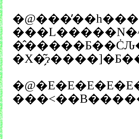
�@���̕��h����A
���L�����N�^�
�̂�����Ƃ��Ċ
�@�E�E�E�E�E�E�܂����A�^���^���W���ɍs�������z������Șb��ɂȂ�Ƃ͎v��Ȃ������񂾂��ǁA�C
���Ȃ݂ɉ�Ђ���̍X