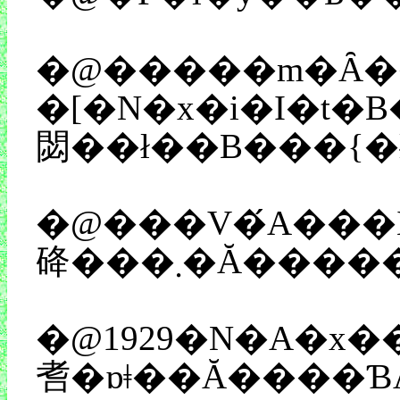
�@�����m�Ȃ����̂��߂ɐ��������Ă����ƁA�w������Ƃ͂˂��O��
�[�N�x�i�I�t�B�V
�@���V�́A���
�@1929�N�A�x���M�[�̕ҏW�҃W