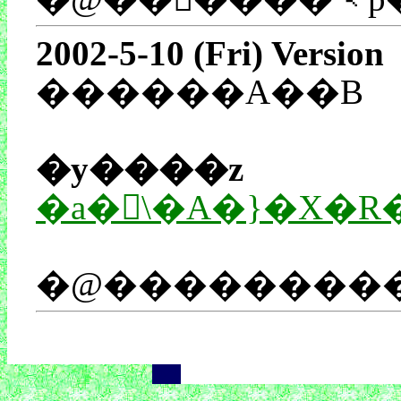
2002-5-10 (Fri) Version
������A��B
�y����z
�a�򌳜\�A�}�X�R
��
��