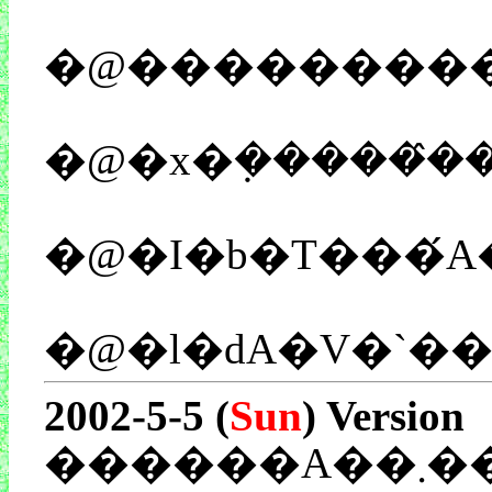
�@��������
�@�I�b�T���́A
�@�l�ԁA�V�`�
2002-5-5 (
Sun
) Version
��