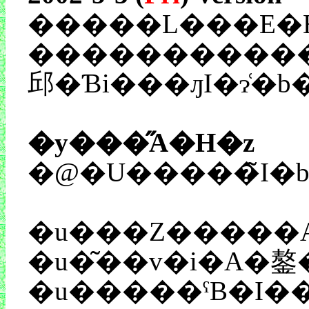
�����L���E�H
������������Ћx�߂Ȃ��I�H�������������f�v�����̃A����������̂��I���A���Ƃ̓i�j���I�H������ҁI������A�
邱�Ɓi���ԓI�ɂ͑�b
�y���̋A�H�z
�@�U�����̃I
�u���Z�����
�u�͂��v�i�A�鏊