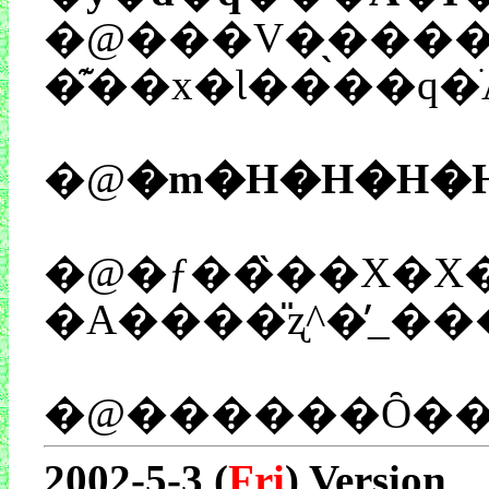
�@���V�̖����̖
�@
�m�H�H�H�
�@�ƒ��̏��X�X
2002-5-3 (
Fri
) Version